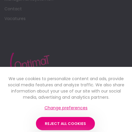
Contact
Vacatures
We use cookies to personalize content and ads, provide
social media features and analyze traffic. We also share
information about your use of our site with our social
media, advertising and analytics partners.
OptimaT wil zich profileren als een up-to-date
Change preferences
toeleveringsbedrijf met tal van performante activiteiten in
diverse sectoren.
REJECT ALL COOKIES
Lees meer