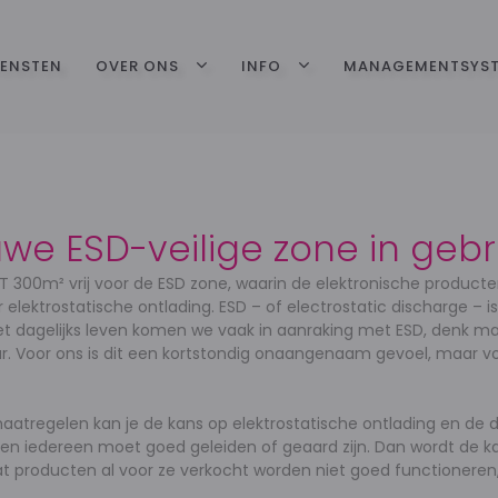
IENSTEN
OVER ONS
INFO
MANAGEMENTSYS
e ESD-veilige zone in gebr
 300m² vrij voor de ESD zone, waarin de elektronische product
ektrostatische ontlading. ESD – of electrostatic discharge – i
et dagelijks leven komen we vaak in aanraking met ESD, denk maa
deur. Voor ons is dit een kortstondig onaangenaam gevoel, maar 
maatregelen kan je de kans op elektrostatische ontlading en d
les en iedereen moet goed geleiden of geaard zijn. Dan wordt de
 dat producten al voor ze verkocht worden niet goed functionere