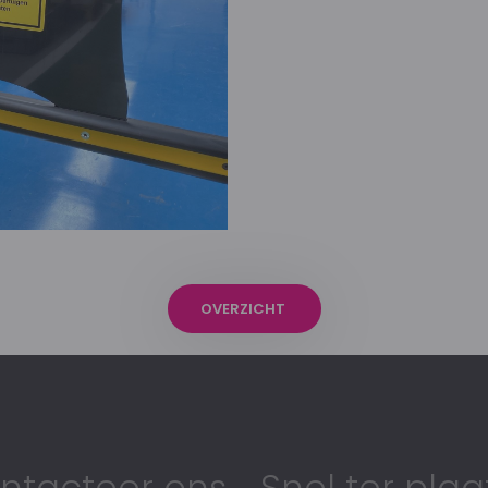
OVERZICHT
ntacteer ons
Snel ter plaa