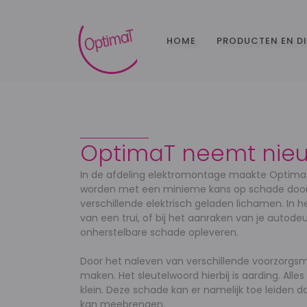
HOME
PRODUCTEN EN D
OptimaT neemt nieuw
In de afdeling elektromontage maakte OptimaT
worden met een minieme kans op schade door el
verschillende elektrisch geladen lichamen. In h
van een trui, of bij het aanraken van je auto
onherstelbare schade opleveren.
Door het naleven van verschillende voorzorgs
maken. Het sleutelwoord hierbij is aarding. Al
klein. Deze schade kan er namelijk toe leiden
kan meebrengen.