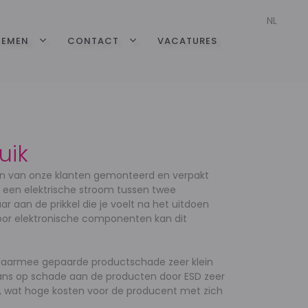
NL
TEMEN
CONTACT
VACATURES
uik
en van onze klanten gemonteerd en verpakt
s een elektrische stroom tussen twee
r aan de prikkel die je voelt na het uitdoen
voor elektronische componenten kan dit
e daarmee gepaarde productschade zeer klein
 kans op schade aan de producten door ESD zeer
n, wat hoge kosten voor de producent met zich