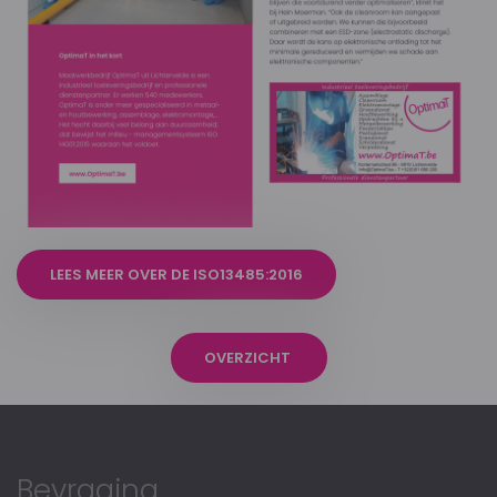
LEES MEER OVER DE ISO13485:2016
OVERZICHT
Bevraging