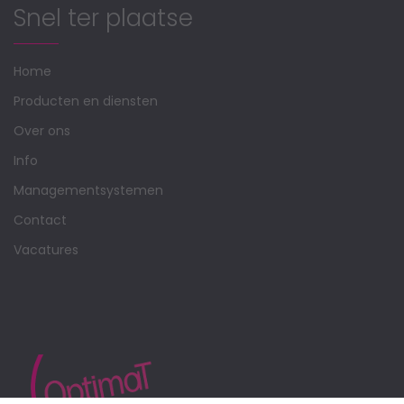
Snel ter plaatse
Home
Producten en diensten
Over ons
Info
Managementsystemen
Contact
Vacatures