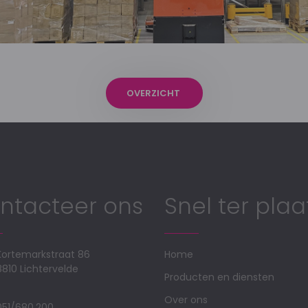
OVERZICHT
ntacteer ons
Snel ter plaa
Kortemarkstraat 86
Home
8810 Lichtervelde
Producten en diensten
Over ons
051/680.200